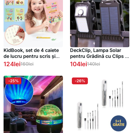
KidBook, set de 4 caiete
DeckClip, Lampa Solar
de lucru pentru scris și
pentru Grădină cu Clips și
desenat cu stiloul magic,
Senzor de Mișcare
124
lei
104
lei
160
lei
140
lei
al cărui scris dispare după
ce s-a uscat (1+1
GRATUIT )
-25%
-26%