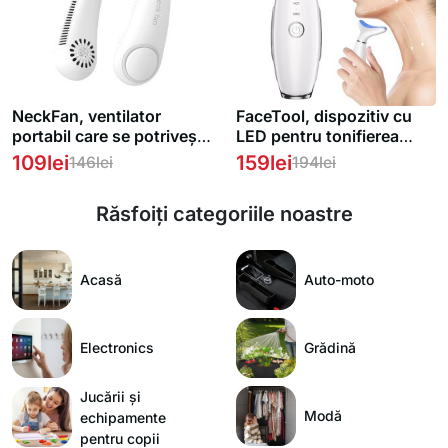
NeckFan, ventilator
FaceTool, dispozitiv cu
portabil care se potrivește
LED pentru tonifierea
în jurul gâtului
feței și gâtului
109
lei
159
lei
146
lei
194
lei
Răsfoiți categoriile noastre
Acasă
Auto-moto
Electronics
Grădină
Jucării și
Modă
echipamente
pentru copii