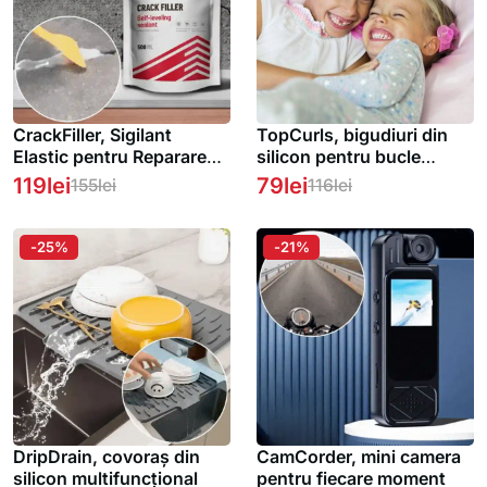
CrackFiller, Sigilant
TopCurls, bigudiuri din
Elastic pentru Repararea
silicon pentru bucle
Crăpăturilor (500 ml)
complete și durabile (set
119
lei
79
lei
155
lei
116
lei
de 20 buc.)
-25%
-21%
DripDrain, covoraș din
CamCorder, mini camera
silicon multifuncțional
pentru fiecare moment