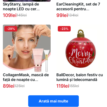
SkyStarry, lampă de
EarCleaningKit, set de 7
noapte LED cu cer
accesorii pentru
înstelat
curățarea în siguranță a
109
lei
99
lei
145
lei
134
lei
urechilor 1 + 1 GRATUIT
-29%
-23%
CollagenMask, mască de
BallDecor, balon festiv cu
față de noapte cu
lumină și telecomandă
colagen, cu efect de peel-
89
lei
119
lei
125
lei
155
lei
off
Arată mai multe