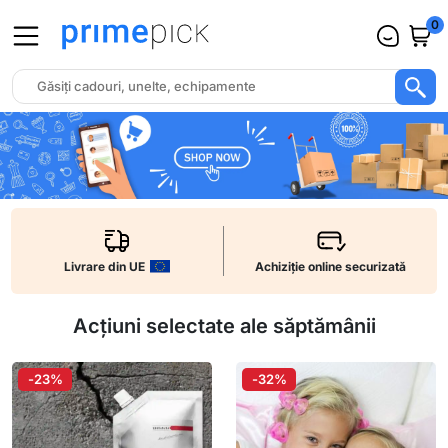
0
Livrare din UE
Achiziție online securizată
Acțiuni selectate ale săptămânii
-23%
-32%