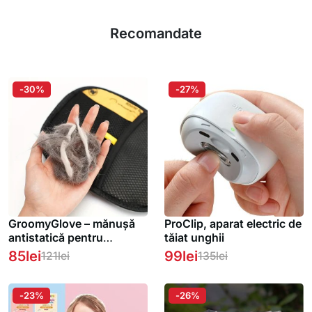
Recomandate
-30%
-27%
GroomyGlove – mănușă
ProClip, aparat electric de
antistatică pentru
tăiat unghii
îndepărtarea părului de
85
lei
99
lei
121
lei
135
lei
animale de companie
-23%
-26%